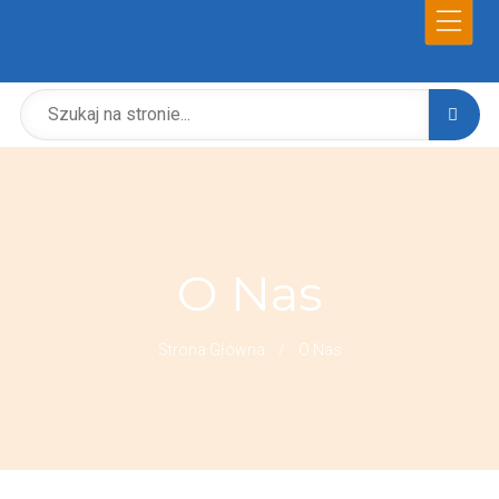
O Nas
Strona Główna
/
O Nas