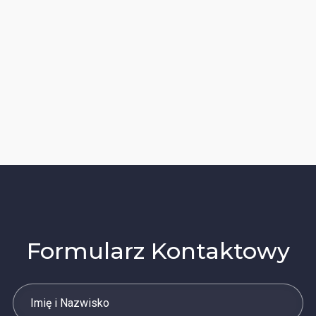
Nabycie przez słuchacza umiejętności i nawyku
bezwzględnego przestrzegania wymagań oraz przepisów
BHP. Wykorzystywany do realizacji zajęć szkoleniowych
sprzęt spełnia wymogi bezpieczeństwa, zgodnie z
obowiązującymi w tym zakresie przepisami prawa.
Formularz Kontaktowy